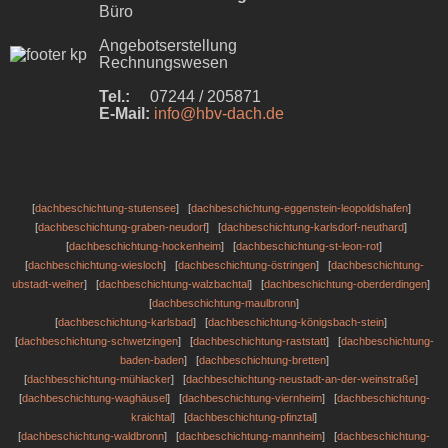
Büro
Angebotserstellung
Rechnungswesen
Tel.:
07244 / 205871
E-Mail:
info@hbv-dach.de
[
dachbeschichtung-stutensee
] [
dachbeschichtung-eggenstein-leopoldshafen
]
[
dachbeschichtung-graben-neudorf
] [
dachbeschichtung-karlsdorf-neuthard
]
[
dachbeschichtung-hockenheim
] [
dachbeschichtung-st-leon-rot
]
[
dachbeschichtung-wiesloch
] [
dachbeschichtung-östringen
] [
dachbeschichtung-
ubstadt-weiher
] [
dachbeschichtung-walzbachtal
] [
dachbeschichtung-oberderdingen
]
[
dachbeschichtung-maulbronn
]
[
dachbeschichtung-karlsbad
] [
dachbeschichtung-königsbach-stein
]
[
dachbeschichtung-schwetzingen
] [
dachbeschichtung-raststatt
] [
dachbeschichtung-
baden-baden
] [
dachbeschichtung-bretten
]
[
dachbeschichtung-mühlacker
] [
dachbeschichtung-neustadt-an-der-weinstraße
]
[
dachbeschichtung-waghäusel
] [
dachbeschichtung-viernheim
] [
dachbeschichtung-
kraichtal
] [
dachbeschichtung-pfinztal
]
[
dachbeschichtung-waldbronn
] [
dachbeschichtung-mannheim
] [
dachbeschichtung-