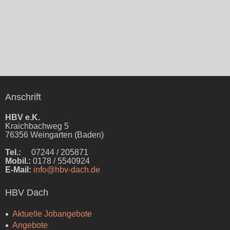
Anschrift
HBV e.K.
Kraichbachweg 5
76356 Weingarten (Baden)
Tel.:
07244 / 205871
Mobil.:
0178 / 5540924
E-Mail:
info@hbv-dach.de
HBV Dach
Aktuelle Jobangebote
Angebote