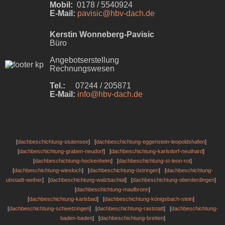
Mobil:
0178 / 5540924
E-Mail:
pavisic@hbv-dach.de
Kerstin Wonneberg-Pavisic
Büro
Angebotserstellung
Rechnungswesen
Tel.:
07244 / 205871
E-Mail:
info@hbv-dach.de
[
dachbeschichtung-stutensee
] [
dachbeschichtung-eggenstein-leopoldshafen
]
[
dachbeschichtung-graben-neudorf
] [
dachbeschichtung-karlsdorf-neuthard
]
[
dachbeschichtung-hockenheim
] [
dachbeschichtung-st-leon-rot
]
[
dachbeschichtung-wiesloch
] [
dachbeschichtung-östringen
] [
dachbeschichtung-
ubstadt-weiher
] [
dachbeschichtung-walzbachtal
] [
dachbeschichtung-oberderdingen
]
[
dachbeschichtung-maulbronn
]
[
dachbeschichtung-karlsbad
] [
dachbeschichtung-königsbach-stein
]
[
dachbeschichtung-schwetzingen
] [
dachbeschichtung-raststatt
] [
dachbeschichtung-
baden-baden
] [
dachbeschichtung-bretten
]