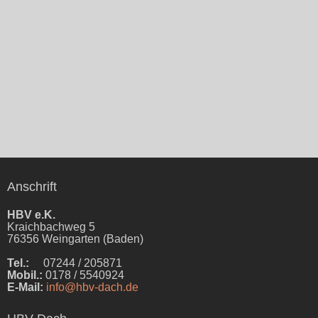
Anschrift
HBV e.K.
Kraichbachweg 5
76356 Weingarten (Baden)
Tel.:
07244 / 205871
Mobil.:
0178 / 5540924
E-Mail:
info@hbv-dach.de