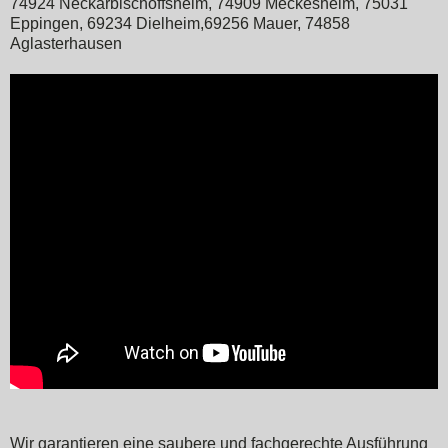
74924 Neckarbischoffsheim, 74909 Meckesheim, 75031
Eppingen, 69234 Dielheim,69256 Mauer, 74858
Aglasterhausen
Wir garantieren eine saubere und fachgerechte Ausführung